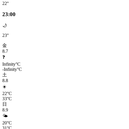
22°
23:00
🌙
23°
金
8.7
❓
Infinity°C
-Infinity°C
土
8.8
☀️
22°C
33°C
日
8.9
🌤️
20°C
31°C