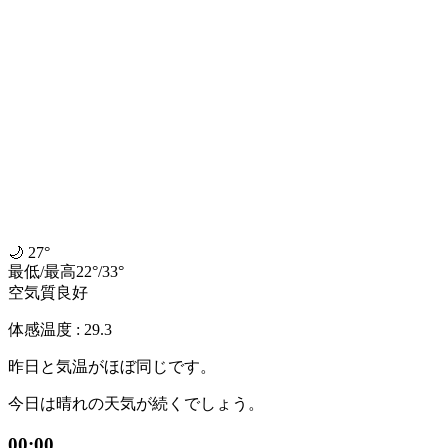
🌙
27°
最低
/
最高
22
°
/
33
°
空気質
良好
体感温度 : 29.3
昨日と気温がほぼ同じです。
今日は晴れの天気が続くでしょう。
00:00