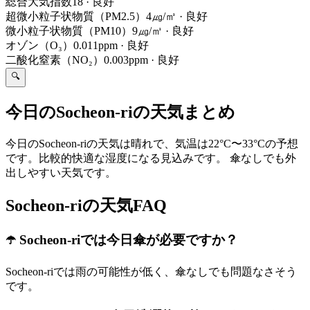
総合大気指数
18
·
良好
超微小粒子状物質（PM2.5）
4㎍/㎥
·
良好
微小粒子状物質（PM10）
9㎍/㎥
·
良好
オゾン（O₃）
0.011ppm
·
良好
二酸化窒素（NO₂）
0.003ppm
·
良好
🔍
今日のSocheon-riの天気まとめ
今日のSocheon-riの天気は晴れで、気温は22°C〜33°Cの予想
です。比較的快適な湿度になる見込みです。 傘なしでも外
出しやすい天気です。
Socheon-riの天気FAQ
☂️ Socheon-riでは今日傘が必要ですか？
Socheon-riでは雨の可能性が低く、傘なしでも問題なさそう
です。