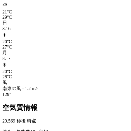
⛅
21°C
29°C
日
8.16
☀️
20°C
27°C
月
8.17
☀️
20°C
28°C
風
南東の風
·
1.2
m/s
129
°
空気質情報
29,569 秒後 時点