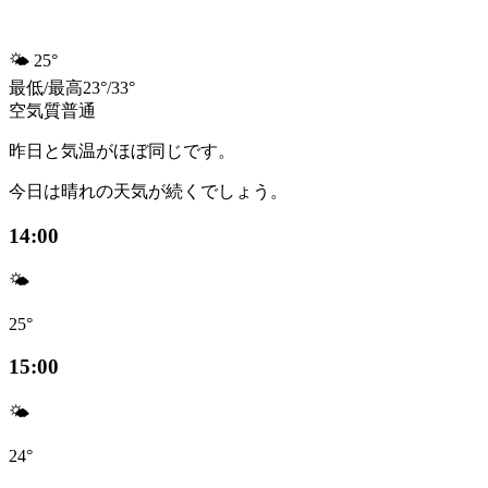
🌤️
25°
最低
/
最高
23
°
/
33
°
空気質
普通
昨日と気温がほぼ同じです。
今日は晴れの天気が続くでしょう。
14:00
🌤️
25°
15:00
🌤️
24°