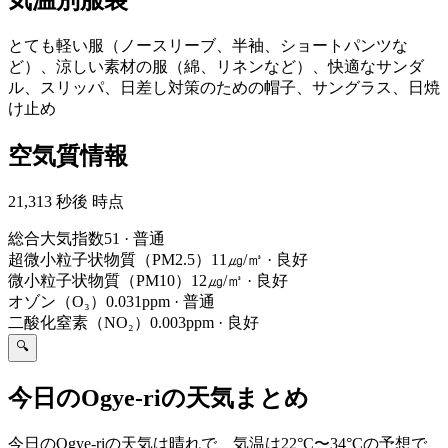
とても軽い服（ノースリーブ、半袖、ショートパンツな
ど）、涼しい素材の服（綿、リネンなど）、快適なサンダ
ル、スリッパ、日差し対策のための帽子、サングラス、日焼
け止め
空気質情報
21,313 秒後 時点
総合大気指数
51
·
普通
超微小粒子状物質（PM2.5）
11㎍/㎥
·
良好
微小粒子状物質（PM10）
12㎍/㎥
·
良好
オゾン（O₃）
0.031ppm
·
普通
二酸化窒素（NO₂）
0.003ppm
·
良好
🔍
今日のOgye-riの天気まとめ
今日のOgye-riの天気は晴れで、気温は22°C〜34°Cの予想で