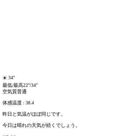
☀️
34°
最低
/
最高
22
°
/
34
°
空気質
普通
体感温度 : 38.4
昨日と気温がほぼ同じです。
今日は晴れの天気が続くでしょう。