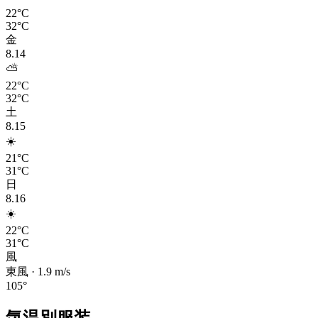
22°C
32°C
金
8.14
⛅
22°C
32°C
土
8.15
☀️
21°C
31°C
日
8.16
☀️
22°C
31°C
風
東風
·
1.9
m/s
105
°
気温別服装