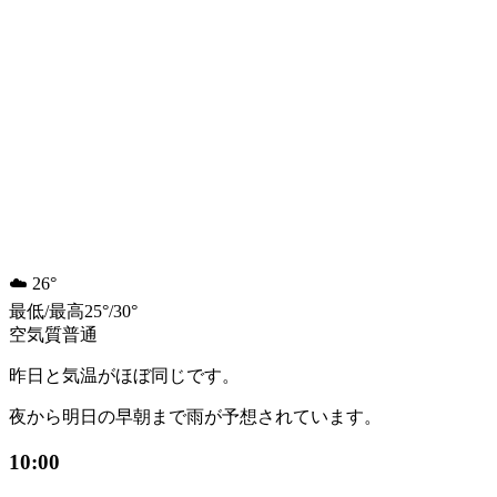
☁️
26°
最低
/
最高
25
°
/
30
°
空気質
普通
昨日と気温がほぼ同じです。
夜から明日の早朝まで雨が予想されています。
10:00