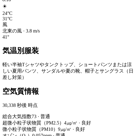
☀️
24°C
31°C
風
北東の風
·
3.8
m/s
41
°
気温別服装
軽い半袖Tシャツやタンクトップ、ショートパンツまたは涼
しい夏用パンツ、サンダルや夏の靴、帽子とサングラス（日
差し対策）
空気質情報
30,338 秒後 時点
総合大気指数
73
·
普通
超微小粒子状物質（PM2.5）
4㎍/㎥
·
良好
微小粒子状物質（PM10）
9㎍/㎥
·
良好
オゾン（O₃）
0.057ppm
·
普通