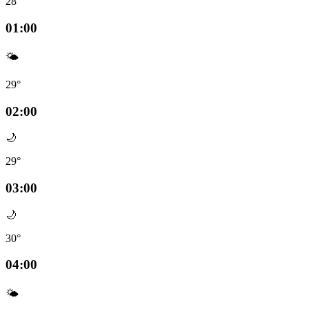
28°
01:00
🌤️
29°
02:00
🌙
29°
03:00
🌙
30°
04:00
🌤️