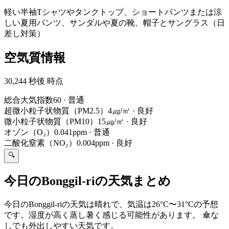
軽い半袖Tシャツやタンクトップ、ショートパンツまたは涼
しい夏用パンツ、サンダルや夏の靴、帽子とサングラス（日
差し対策）
空気質情報
30,244 秒後 時点
総合大気指数
60
·
普通
超微小粒子状物質（PM2.5）
4㎍/㎥
·
良好
微小粒子状物質（PM10）
15㎍/㎥
·
良好
オゾン（O₃）
0.041ppm
·
普通
二酸化窒素（NO₂）
0.004ppm
·
良好
🔍
今日のBonggil-riの天気まとめ
今日のBonggil-riの天気は晴れで、気温は26°C〜31°Cの予想
です。湿度が高く蒸し暑く感じる可能性があります。 傘な
しでも外出しやすい天気です。