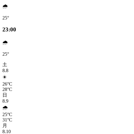
🌧️
25°
23:00
🌧️
25°
土
8.8
☀️
26°C
28°C
日
8.9
🌧️
25°C
31°C
月
8.10