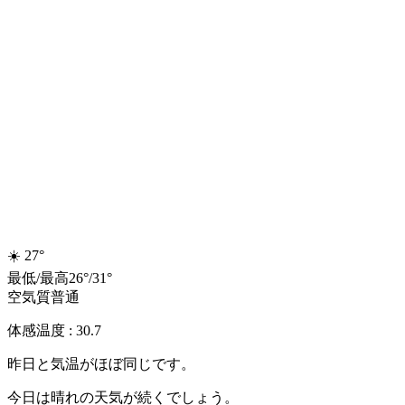
☀️
27°
最低
/
最高
26
°
/
31
°
空気質
普通
体感温度 : 30.7
昨日と気温がほぼ同じです。
今日は晴れの天気が続くでしょう。