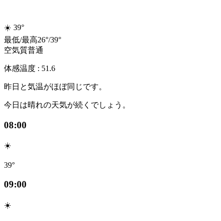
☀️
39°
最低
/
最高
26
°
/
39
°
空気質
普通
体感温度 : 51.6
昨日と気温がほぼ同じです。
今日は晴れの天気が続くでしょう。
08:00
☀️
39°
09:00
☀️